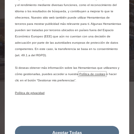
y el rendimiento mediante diversas funciones, como el reconocimiento del
idioma o los resultados de búsqueda, y contribuyen a mejorar lo que te
ofrecemos. Nuestro sitio web también puede utilizar Herramientas de
terceros para mostrar publicidad más relevante para ti. Algunas Herramientas
pueden ser tratadas por terceros ubicados en países fuera del Espacio
Económico Europeo (EEE) que aún no cuentan con una decisión de
adecuación por parte de las autoridades europeas de protección de datos
competentes. En este caso, la transferencia se basa en tu consentimiento
(art. 49.1.a del RGPD).
Si deseas obtener más información sobre las Herramientas que utilizamos y
cómo gestionarlas, puedes acceder a nuestra
Política de cookies
o hacer
clic en el botón “Gestionar mis preferencias”.
Política de privacidad
AUTONOMÍA DEL
CITROËN Ë-BERLINGO
VAN ELÉCTRICO
Hasta 275 km en un ciclo
Aceptar Todas