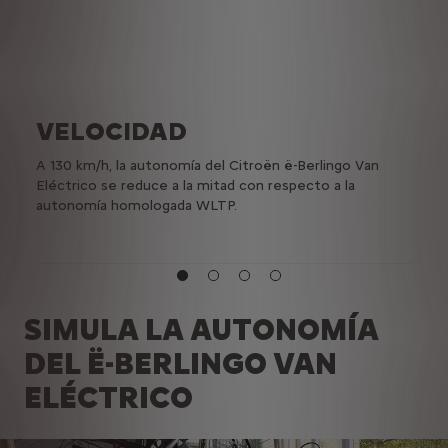
VELOCIDAD
T
A 130 km/h, la autonomía del Citroën ë-Berlingo Van
Las c
Eléctrico se reduce a la mitad con respecto a la
(cale
autonomía homologada WLTP.
afect
SIMULA LA AUTONOMÍA
DEL Ë-BERLINGO VAN
ELÉCTRICO