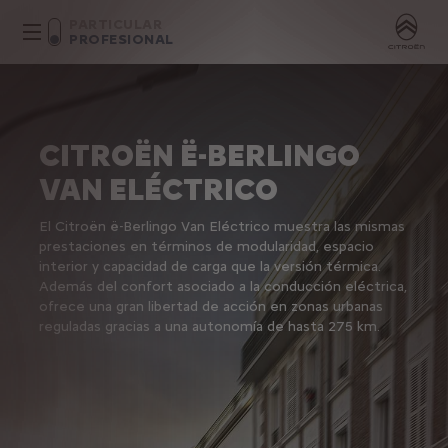
PARTICULAR
PROFESIONAL
CITROËN Ë-BERLINGO
VAN ELÉCTRICO
El Citroën ë-Berlingo Van Eléctrico muestra las mismas
prestaciones en términos de modularidad, espacio
interior y capacidad de carga que la versión térmica.
Además del confort asociado a la conducción eléctrica,
ofrece una gran libertad de acción en zonas urbanas
reguladas gracias a una autonomía de hasta 275 km.