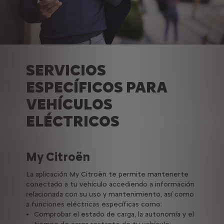
SERVICIOS
ESPECÍFICOS PARA
VEHÍCULOS
ELÉCTRICOS
My Citroën
Free2move
Mobility pass
La aplicación My Citroën te permite mantenerte
Gracias al servicio eSolutions Charging podrás
¿Necesitas más autonomía ocasionalmente?
conectado a tu vehículo accediendo a información
simplificar tus viajes:
Citroën te permite alquilar un vehículo a una tarifa
relacionada con su uso y mantenimiento, así como
favorable. Al suscribir la opción Mobility Pass de tu
Acceso a más de 260.000 puntos de carga en
a funciones eléctricas específicas como:
contrato de financiación, te beneficias de una
Europa;
doble ventaja:
Comprobar el estado de carga, la autonomía y el
Localización de los puntos de carga compatibles