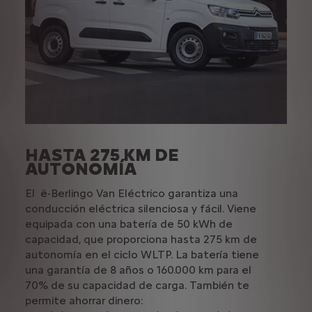
DE
HASTA 275 KM DE
CO
AUTONOMÍA
EF
El ë-Berlingo Van Eléctrico garantiza una
El Ë
conducción eléctrica silenciosa y fácil. Viene
cond
equipada con una batería de 50 kWh de
fluid
capacidad, que proporciona hasta 275 km de
Un
mo
autonomía en el ciclo WLTP. La batería tiene
Un
una garantía de 8 años o 160.000 km para el
No
70% de su capacidad de carga. También te
m.
La f
permite ahorrar dinero:
emis