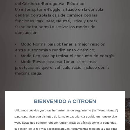
del Citroën ë-Berlingo Van Eléctrico
Un interruptor ë-Toggle, situado en la consola
central, controla la caja de cambios con las
funciones Park, Rear, Neutral, Drive y Break.
Su selector permite activar los modos de
conducción:
Modo Normal para obtener la mejor relación
entre autonomía y rendimiento dinámico;
Modo Eco para optimizar el consumo de energía;
Modo Power para mantener las mismas
prestaciones que el vehículo vacío, incluso con la
máxima carga.
BIENVENIDO A CITROEN
Utilizamos cookies y/u otras herramientas de seguimiento (las “Herramientas”)
para garantizar que disfrutes de la mejor experiencia posible en nuestro sitio
web. Estas nos permiten ofrecer funcionalidades básicas como la seguridad,
la gestión de la red y la accesibilidad.Las Herramientas mejoran la usabilidad