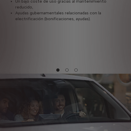
Un bajo coste de uso gracias al mantenimiento
las 
reducido,
Ayudas gubernamentales relacionadas con la
a
electrificación (bonificaciones, ayudas).
ca,
es