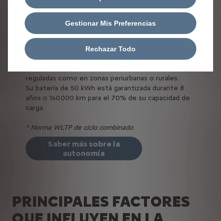
homologado wltp
Gestionar Mis Preferencias
Con una autonomía de hasta 275 km*, el Citroën ë-
Berlingo Van Eléctrico satisface todas tus
necesidades de desplazamiento diario. Es un
Rechazar Todo
vehículo que ofrece una gran libertad de
movimientos tanto en zonas urbanas cada vez más
reguladas como en zonas periurbanas o rurales.
Su batería de 50 kWh está garantizada durante 8
años o 160.000 km para el 70% de su capacidad de
carga.
* Norma WLTP de ciclo combinado
Saber más sobre la
autonomía
PRINCIPALES FACTORES
QUE INFLUYEN EN LA