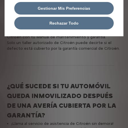
Gestionar Mis Preferencias
¿CÓMO FUNCIONA LA GARANTÍA?
Cuando tu vehículo se avería, tiene una incidencia en la
Rechazar Todo
pintura o la carrocería se perfora de adentro hacia afuera, tu
reacción debe ser instintiva. Ve directamente a un taller
Citroën con tu Manual de mantenimiento y garantía.
Solo un taller autorizado de Citroën puede decirte si el
defecto está cubierto por la garantía comercial de Citroën.
¿QUÉ SUCEDE SI TU AUTOMÓVIL
QUEDA INMOVILIZADO DESPUÉS
DE UNA AVERÍA CUBIERTA POR LA
GARANTÍA?
¡Llama al servicio de asistencia de Citroën sin demora!