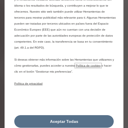
idioma o los resultados de búsqueda, y contribuyen a mejorar lo que te
GARANTÍA LIBRE DE
ofrecemos. Nuestro sitio web también puede utilizar Herramientas de
terceros para mostrar publicidad más relevante para ti. Algunas Herramientas
ESTRÉS
pueden ser tratadas por terceros ubicados en países fuera del Espacio
Económico Europeo (EEE) que aún no cuentan con una decisión de
¿Tu actividad te toma mucho tiempo? ¡No te procupes por
adecuación por parte de las autoridades europeas de protección de datos
la garantía! Para acompañar tu vida profesional, Citroën
competentes. En este caso, la transferencia se basa en tu consentimiento
siempre estará a tu lado...
(art. 49.1.a del RGPD).
Respondemos a tus dudas
¿DÓNDE PUEDO
Si deseas obtener más información sobre las Herramientas que utilizamos y
cómo gestionarlas, puedes acceder a nuestra
Política de cookies
o hacer
ENCONTRAR LOS
clic en el botón “Gestionar mis preferencias”.
DETALLES DE LAS
Política de privacidad
GARANTÍAS?
Se enumeran en el Contrato de Venta del vehículo Nuevo.
Aceptar Todas