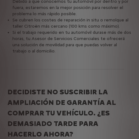
Debido a que conocemos tu automóvil por dentro y por
fuera, estaremos en la mejor posición para resolver el
problema lo más rápido posible.
Se cubren los costes de reparación in situ o remolque al
taller Citroën más cercano (100 kms como máximo).
Si el trabajo requerido en tu automóvil durase más de dos
horas, tu Asesor de Servicios Comerciales te ofrecerá
una solución de movilidad para que puedas volver al
trabajo o al domicilio.
DECIDISTE NO SUSCRIBIR LA
AMPLIACIÓN DE GARANTÍA AL
COMPRAR TU VEHÍCULO. ¿ES
DEMASIADO TARDE PARA
HACERLO AHORA?