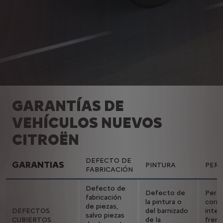
GARANTÍAS DE
VEHÍCULOS NUEVOS
CITROËN
DEFECTO DE
GARANTIAS
PINTURA
PER
FABRICACIÓN
Defecto de
Defecto de
Perfo
fabricación
la pintura o
corro
de piezas,
DEFECTOS
del barnizado
inter
salvo piezas
CUBIERTOS
de la
frent