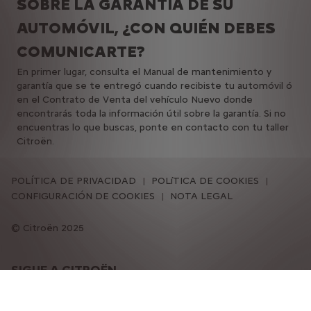
SOBRE LA GARANTÍA DE SU
AUTOMÓVIL, ¿CON QUIÉN DEBES
COMUNICARTE?
En primer lugar, consulta el Manual de mantenimiento y
garantía que se te entregó cuando recibiste tu automóvil ó
en el Contrato de Venta del vehículo Nuevo donde
encontrarás toda la información útil sobre la garantía. Si no
encuentras lo que buscas, ponte en contacto con tu taller
Citroën.
POLÍTICA DE PRIVACIDAD
POLíTICA DE COOKIES
CONFIGURACIÓN DE COOKIES
NOTA LEGAL
Citroën 2025
SIGUE A CITROËN