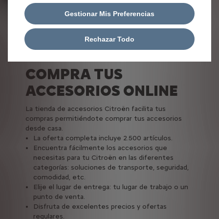
Gestionar Mis Preferencias
Rechazar Todo
COMPRA TUS
ACCESORIOS ONLINE
La tienda de accesorios Citroën facilita tus
compras permitiéndote comprar tus accesorios
desde casa.
La oferta completa incluye 2.500 artículos.
Encuentra fácilmente los accesorios que
necesitas para tu Citroën en las diferentes
categorías: soluciones de transporte, seguridad,
comodidad, etc.
Elije el lugar de entrega: tu lugar de trabajo o un
punto de venta.
Disfruta de excelentes precios y ofertas
regulares.