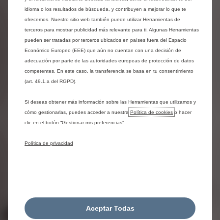
comodidad y seguridad.
idioma o los resultados de búsqueda, y contribuyen a mejorar lo que te
ofrecemos. Nuestro sitio web también puede utilizar Herramientas de
terceros para mostrar publicidad más relevante para ti. Algunas Herramientas
pueden ser tratadas por terceros ubicados en países fuera del Espacio
Encuentra un taller
Económico Europeo (EEE) que aún no cuentan con una decisión de
adecuación por parte de las autoridades europeas de protección de datos
competentes. En este caso, la transferencia se basa en tu consentimiento
(art. 49.1.a del RGPD).
Si deseas obtener más información sobre las Herramientas que utilizamos y
cómo gestionarlas, puedes acceder a nuestra
Política de cookies
o hacer
clic en el botón “Gestionar mis preferencias”.
Política de privacidad
Aceptar Todas