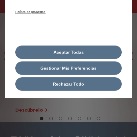
Política de privacidad
Nuevo ë-Berlingo Van
Aceptar Todas
Anterior
Sig
Gestionar Mis Preferencias
Rechazar Todo
Descúbrelo