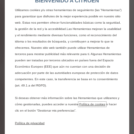
BIENVENIDO A CITROEN
tu seguridad durante tus viajes de negocios.
Con las piezas originales, te beneficias de:
Utilizamos cookies y/u otras herramientas de seguimiento (las “Herramientas”)
Calidad original
para garantizar que disfrutes de la mejor experiencia posible en nuestro sitio
Autenticidad
web. Estas nos permiten ofrecer funcionalidades básicas como la seguridad,
Tranquilidad
la gestión de la red y la accesibilidad.Las Herramientas mejoran la usabilidad
Las piezas se fabrican de acuerdo con los
y el rendimiento mediante diversas funciones, como el reconocimiento del
estándares del fabricante y las mismas
idioma o los resultados de búsqueda, y contribuyen a mejorar lo que te
especificaciones que las piezas instaladas en
ofrecemos. Nuestro sitio web también puede utilizar Herramientas de
vehículos nuevos.
terceros para mostrar publicidad más relevante para ti. Algunas Herramientas
Están disponibles en la red, en todo el mundo y
pueden ser tratadas por terceros ubicados en países fuera del Espacio
durante al menos 10 años después del lanzamiento
del último vehículo.
Económico Europeo (EEE) que aún no cuentan con una decisión de
adecuación por parte de las autoridades europeas de protección de datos
Encuentra un taller
competentes. En este caso, la transferencia se basa en tu consentimiento
(art. 49.1.a del RGPD).
Mas información sobre los
Si deseas obtener más información sobre las Herramientas que utilizamos y
recambios originales
cómo gestionarlas, puedes acceder a nuestra
Política de cookies
o hacer
clic en el botón “Gestionar mis preferencias”.
Política de privacidad