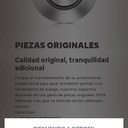
PIEZAS ORIGINALES
Calidad original, tranquilidad
adicional
Porque el mantenimiento de tu automóvil es
fundamental para sacar el máximo partido a tu
herramienta de trabajo, nuestros expertos
disponen de una gama de piezas originales 100%
idénticas a las que se montan en los vehículos
nuevos.
Garantizan:
un mejor rendimiento,
el valor de tu vehículo,