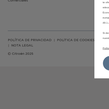
Comerciales
te of
relev
Econó
europ
49.1.
Si de
nues
POLÍTICA DE PRIVACIDAD
POLíTICA DE COOKIES
CONF
NOTA LEGAL
Polít
Citroën 2025