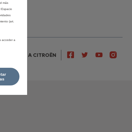
ad más
l Espacio
oridades
iento (art.
s acceder a
SIGUE A CITROËN
tar
as