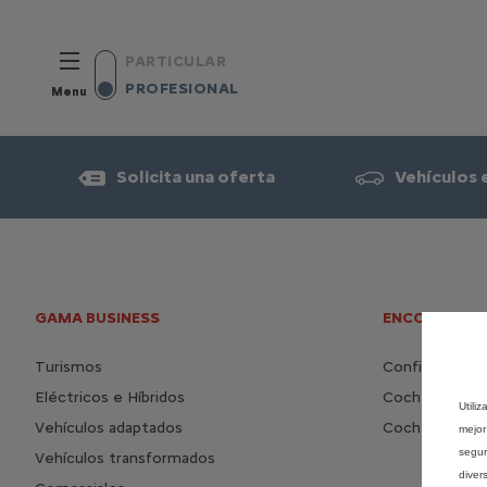
PARTICULAR
PROFESIONAL
Menu
Solicita una oferta
Vehículos 
GAMA BUSINESS
ENCONTRAR 
Turismos
Configura tu 
Eléctricos e Híbridos
Coches nuevo
Utili
Vehículos adaptados
Coches de oc
mejor
segur
Vehículos transformados
diver