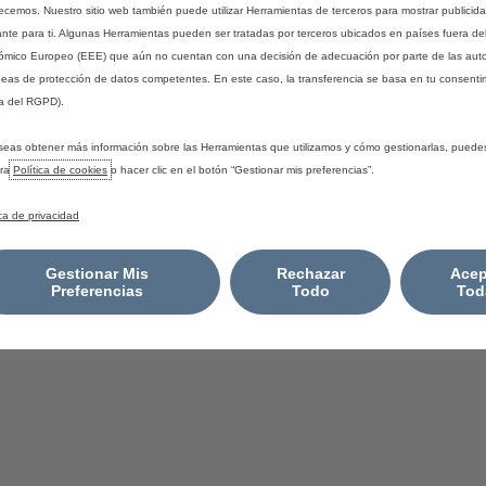
Boutique Lifestyle
recemos. Nuestro sitio web también puede utilizar Herramientas de terceros para mostrar publicid
Contacto
ante para ti. Algunas Herramientas pueden ser tratadas por terceros ubicados en países fuera de
mico Europeo (EEE) que aún no cuentan con una decisión de adecuación por parte de las aut
Newsletter
eas de protección de datos competentes. En este caso, la transferencia se basa en tu consentim
a del RGPD).
seas obtener más información sobre las Herramientas que utilizamos y cómo gestionarlas, puede
tra
Política de cookies
o hacer clic en el botón “Gestionar mis preferencias”.
IGURACIÓN DE COOKIES
ica de privacidad
Gestionar Mis
Rechazar
Acep
Preferencias
Todo
Tod