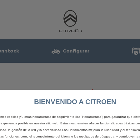
en stock
Configurar
MI COCHE
ENLACES ÚTILES
BIENVENIDO A CITROEN
coche
Solicita una prueba
s en stock
Solicita una oferta
zamos cookies y/u otras herramientas de seguimiento (las “Herramientas”) para garantizar que disfr
asión
Solicita un catálogo
 experiencia posible en nuestro sitio web. Estas nos permiten ofrecer funcionalidades básicas co
idad, la gestión de la red y la accesibilidad.Las Herramientas mejoran la usabilidad y el rendimie
Red oficial
sas funciones, como el reconocimiento del idioma o los resultados de búsqueda, y contribuyen a 